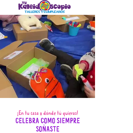
¡En tu casa o dónde tú quieras!
CELEBRA COMO SIEMPRE
SOÑASTE