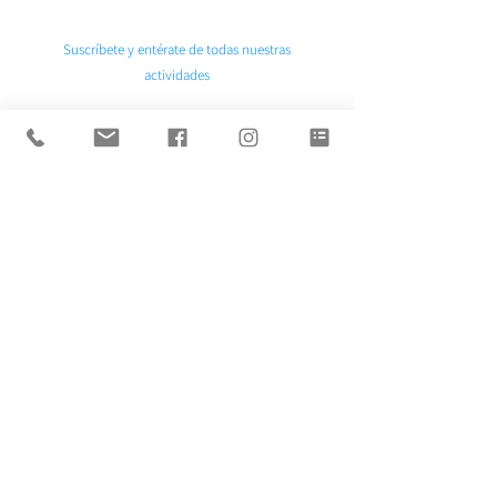
Suscríbete y entérate de todas nuestras
actividades
Enviar
Contacto:
+569 9999 4568
/
+569 7516 4552
contacto@tukaleidoscopio.cl