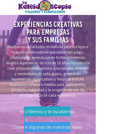
EXPERIENCIAS CREATIVAS
PARA EMPRESAS
Y SUS FAMILIAS
Diseñamos actividades recreativas para los hijos e
hijas de colaboradores que combinan juego,
creatividad y aprendizaje de forma entretenida.
Nuestra experiencia de más de 10 años nos permite
crear propuestas adaptadas a las edades, intereses
y necesidades de cada grupo, generando
experiencias significativas y llenas de disfrute.
Diseñamos talleres a medida para cada evento,
donde la creatividad y la imaginación son las
protagonistas de cada experiencia.
Escríbenos y te ayudamos
Conoce algunas de nuestras ideas