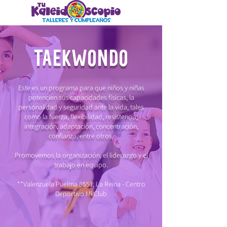
TAEKWONDO
Este es un programa para que niños y niñas
potencien sus capacidades físicas, la
personalidad y seguridad ante la vida, tales
como la fuerza, flexibilidad, resistencia,
integración, adaptación, concentración,
confianza, entre otros.
Promovemos la organización, el liderazgo y el
trabajo en equipo.
**Valenzuela Puelma 8551, La Reina - Centro
Deportivo Mi Club