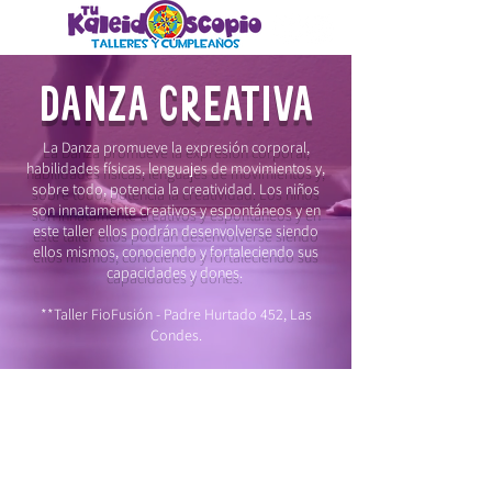
DANZA CREATIVA
La Danza promueve la expresión corporal,
habilidades físicas, lenguajes de movimientos y,
sobre todo, potencia la creatividad. Los niños
son innatamente creativos y espontáneos y en
este taller ellos podrán desenvolverse siendo
ellos mismos, conociendo y fortaleciendo sus
capacidades y dones.
**Taller FioFusión - Padre Hurtado 452, Las
Condes.